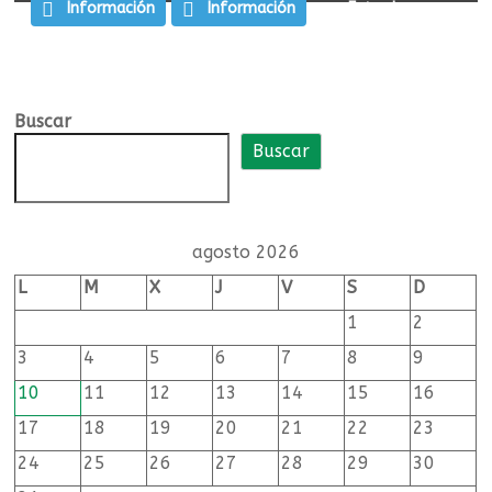
de
Información
Información
Entradas
educación
Entradas
Comentarios
Comentarios
infantil
y
Buscar
Buscar
primaria
Federación
de
agosto 2026
directivas
L
M
X
J
V
S
D
y
directivos
1
2
de
3
4
5
6
7
8
9
centros
10
11
12
13
14
15
16
públicos
de
17
18
19
20
21
22
23
educación
24
25
26
27
28
29
30
infantil