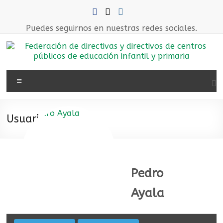
Saltar
al
contenido
Puedes seguirnos en nuestras redes sociales.
Federación
Menú
de
directivas
Usuario
y
directivos
de
Pedro
centros
Ayala
públicos