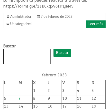
de
La inscripción la puedes realizar a través de:
https://forms.gle/11BCkqSV6FJfEjeM9
educación
infantil
Administrador
7 de febrero de 2023
Leer más
Uncategorized
y
primaria
Buscar
Federación
Buscar
de
directivas
y
directivos
febrero 2023
de
centros
L
M
X
J
V
S
D
públicos
1
2
3
4
5
de
6
7
8
9
10
11
12
educación
infantil
13
14
15
16
17
18
19