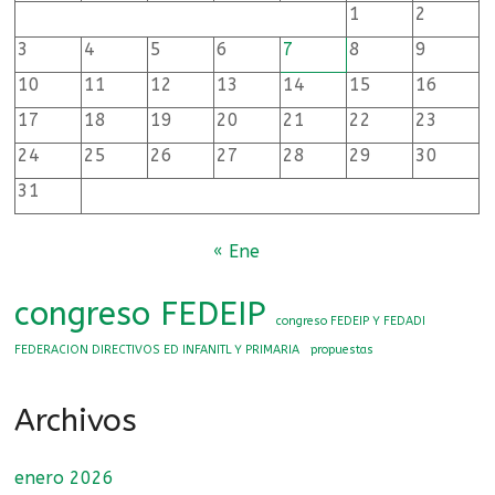
y
1
2
primaria
3
4
5
6
7
8
9
10
11
12
13
14
15
16
17
18
19
20
21
22
23
24
25
26
27
28
29
30
31
« Ene
congreso FEDEIP
congreso FEDEIP Y FEDADI
FEDERACION DIRECTIVOS ED INFANITL Y PRIMARIA
propuestas
Archivos
enero 2026