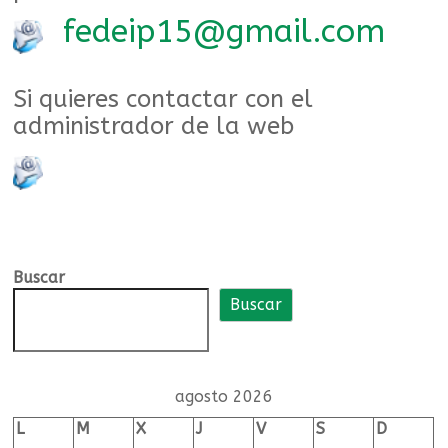
de
fedeip15@gmail.com
educación
infantil
Si quieres contactar con el
y
administrador de la web
primaria
Federación
de
directivas
y
Buscar
directivos
Buscar
de
centros
públicos
de
agosto 2026
educación
L
M
X
J
V
S
D
infantil