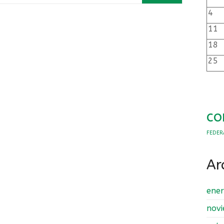
4
11
18
25
co
FEDER
Ar
ene
nov