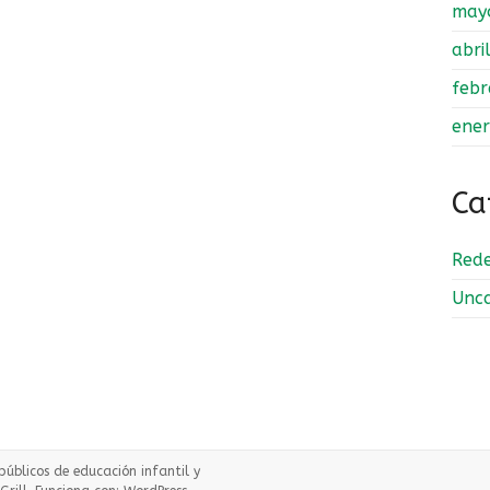
may
abri
febr
ene
Ca
Rede
Unca
 públicos de educación infantil y