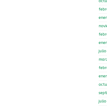
oct
febr
ene
nov
febr
ene
juli
mar
febr
ene
oct
sept
juli