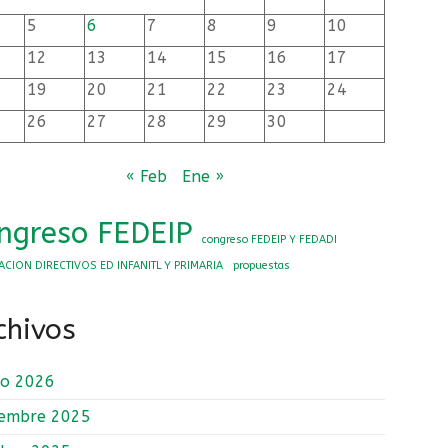
5
6
7
8
9
10
12
13
14
15
16
17
19
20
21
22
23
24
26
27
28
29
30
« Feb
Ene »
ngreso FEDEIP
congreso FEDEIP Y FEDADI
ACION DIRECTIVOS ED INFANITL Y PRIMARIA
propuestas
chivos
ro 2026
iembre 2025