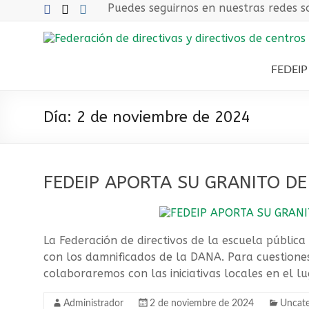
Saltar
Puedes seguirnos en nuestras redes so
al
contenido
Federación
de
FEDEIP
directivas
Día:
2 de noviembre de 2024
y
directivos
de
FEDEIP APORTA SU GRANITO DE
centros
públicos
La Federación de directivos de la escuela pública
de
con los damnificados de la DANA. Para cuestiones
colaboraremos con las iniciativas locales en el l
educación
Administrador
2 de noviembre de 2024
Uncate