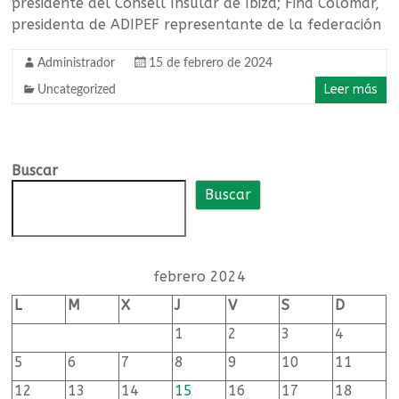
de
presidente del Consell Insular de Ibiza; Fina Colomar,
presidenta de ADIPEF representante de la federación
educación
infantil
Administrador
15 de febrero de 2024
Leer más
Uncategorized
y
primaria
Buscar
Federación
de
Buscar
directivas
y
directivos
febrero 2024
de
centros
L
M
X
J
V
S
D
públicos
1
2
3
4
de
5
6
7
8
9
10
11
educación
infantil
12
13
14
15
16
17
18