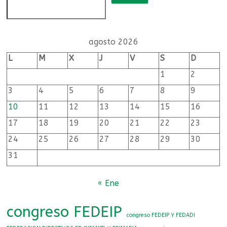
de
educación
infantil
agosto 2026
y
L
M
X
J
V
S
D
primaria
1
2
3
4
5
6
7
8
9
Federación
10
11
12
13
14
15
16
de
directivas
17
18
19
20
21
22
23
y
24
25
26
27
28
29
30
directivos
31
de
centros
« Ene
públicos
de
educación
congreso FEDEIP
congreso FEDEIP Y FEDADI
infantil