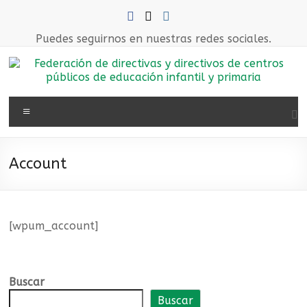
Saltar
al
contenido
Puedes seguirnos en nuestras redes sociales.
Federación
Menú
de
directivas
Account
y
directivos
de
[wpum_account]
centros
públicos
Buscar
Buscar